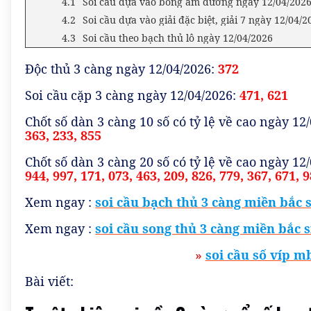
Soi cầu dựa vào bóng âm dương ngày 12/04/202
Soi cầu dựa vào giải đặc biệt, giải 7 ngày 12/04/2
Soi cầu theo bạch thủ lô ngày 12/04/2026
Độc thủ 3 càng ngày 12/04/2026:
372
Soi cầu cặp 3 càng ngày 12/04/2026:
471, 621
Chốt số dàn 3 càng 10 số có tỷ lệ về cao ngày 12
363, 233, 855
Chốt số dàn 3 càng 20 số có tỷ lệ về cao ngày 12
944, 997, 171, 073, 463, 209, 826, 779, 367, 671, 
Xem ngay :
soi cầu bạch thủ 3 càng miền bắc s
Xem ngay :
soi cầu song thủ 3 càng miền bắc s
»
soi cầu số víp m
Bài viết: