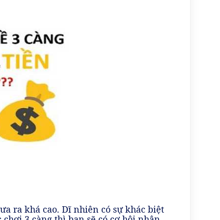
ưa ra khá cao. Dĩ nhiên có sự khác biệt
 chơi 3 càng thì bạn sẽ có cơ hội nhận