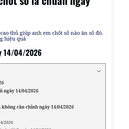
chốt số là chuẩn ngày
cao thủ giúp anh em chốt số nào ăn số đó.
g hiệu quả
ày 14/04/2026
26
ủ ngày 14/04/2026
 không cần chỉnh ngày 14/04/2026
04/2026