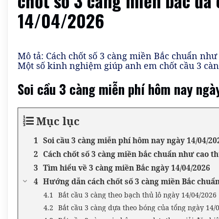
chốt số 3 càng miền bắc đã 
14/04/2026
Mô tả: Cách chốt số 3 càng miền Bắc chuẩn như 
Một số kinh nghiệm giúp anh em chốt cầu 3 càn
Soi cầu 3 càng miễn phí hôm nay ng
Mục lục
Soi cầu 3 càng miễn phí hôm nay ngày 14/04/20
Cách chốt số 3 càng miền bắc chuẩn như cao th
Tìm hiểu về 3 càng miền Bắc ngày 14/04/2026
Hướng dẫn cách chốt số 3 càng miền Bắc chuẩn
Bắt cầu 3 càng theo bạch thủ lô ngày 14/04/2026
Bắt cầu 3 càng dựa theo bóng của tổng ngày 14/