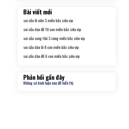
Bài viết mới
soi cầu lô xiên 3 miền bắc siêu vip
soi cầu dàn đề 10 con miền bắc siêu vip
soi cầu song thủ 3 càng miền bắc siêu vip
soi cầu dàn lô 8 con miền bắc siêu vip
soi cầu dàn đề 6 con miền bắc siêu vip
Phản hồi gần đây
Không có bình luận nào để hiển thị.