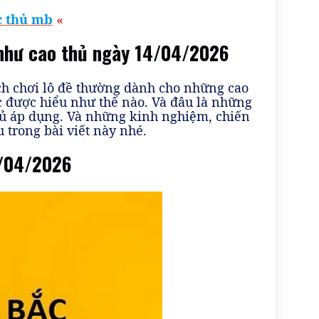
ộc thủ mb
«
 như cao thủ ngày 14/04/2026
h chơi lô đề thường dành cho những cao
c được hiểu như thế nào. Và đâu là những
hủ áp dụng. Và những kinh nghiệm, chiến
u trong bài viết này nhé.
4/04/2026