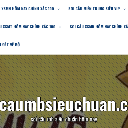
U XSMN HÔM NAY CHÍNH XÁC 100
SOI CẦU MIỀN TRUNG SIÊU VIP
U XSMT HÔM NAY CHÍNH XÁC 100
SOI CẦU XSMN HÔM NAY CHÍNH XÁ
N ĐÉT VỀ BỜ
icaumbsieuchuan.
soi cầu mb siêu chuẩn hôm nay