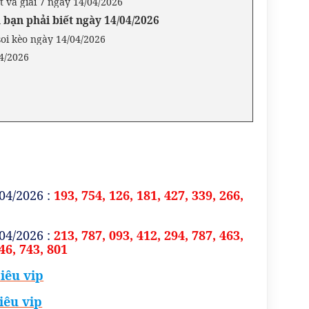
t và giải 7 ngày 14/04/2026
 bạn phải biết ngày 14/04/2026
oi kèo ngày 14/04/2026
04/2026
/04/2026 :
193, 754, 126, 181, 427, 339, 266,
/04/2026 :
213, 787, 093, 412, 294, 787, 463,
646, 743, 801
iêu vip
iêu vip