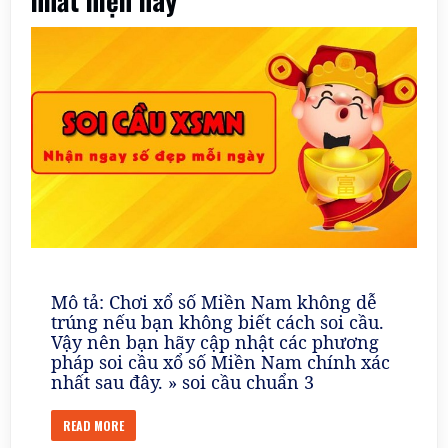
nhất hiện nay
nay
theo
là
ăn
to
Mô tả: Chơi xổ số Miền Nam không dễ
trúng nếu bạn không biết cách soi cầu.
Vậy nên bạn hãy cập nhật các phương
pháp soi cầu xổ số Miền Nam chính xác
nhất sau đây. » soi cầu chuẩn 3
READ MORE