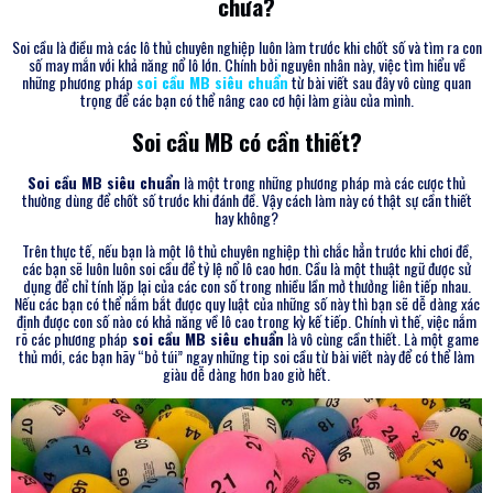
chưa?
Soi cầu là điều mà các lô thủ chuyên nghiệp luôn làm trước khi chốt số và tìm ra con
số may mắn với khả năng nổ lô lớn. Chính bởi nguyên nhân này, việc tìm hiểu về
những phương pháp
soi cầu MB siêu chuẩn
từ bài viết sau đây vô cùng quan
trọng để các bạn có thể nâng cao cơ hội làm giàu của mình.
Soi cầu MB có cần thiết?
Soi cầu MB siêu chuẩn
là một trong những phương pháp mà các cược thủ
thường dùng để chốt số trước khi đánh đề. Vậy cách làm này có thật sự cần thiết
hay không?
Trên thực tế, nếu bạn là một lô thủ chuyên nghiệp thì chắc hẳn trước khi chơi đề,
các bạn sẽ luôn luôn soi cầu để tỷ lệ nổ lô cao hơn. Cầu là một thuật ngữ được sử
dụng để chỉ tính lặp lại của các con số trong nhiều lần mở thưởng liên tiếp nhau.
Nếu các bạn có thể nắm bắt được quy luật của những số này thì bạn sẽ dễ dàng xác
định được con số nào có khả năng về lô cao trong kỳ kế tiếp. Chính vì thế, việc nắm
rõ các phương pháp
soi cầu MB siêu chuẩn
là vô cùng cần thiết. Là một game
thủ mới, các bạn hãy “bỏ túi” ngay những tip soi cầu từ bài viết này để có thể làm
giàu dễ dàng hơn bao giờ hết.