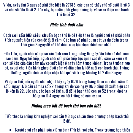
Ví dụ, ngày thứ 3 quay số giải đặc biệt là 27613, các bạn sẽ thấy chữ số cuối là số 3
và chữ số đầu là số 2. Lúc này, bạn cần phải ghép chúng lại và sẽ ra được con bạch
thủ lô đề 32.
Phân tích đuôi câm
Cách
soi cầu MB siêu chuẩn
bạch thủ lô đề tiếp theo là người chơi sẽ phải phân
tích sự xuất hiện của con đề đuôi câm. Các bạn sẽ phải quan sát và dự đoán trong
thời gian 3 ngày để có thể đưa ra sự lựa chọn chính xác nhất.
Đầu tiên, người chơi cần phải xác định xem trong bảng lô ngày đầu tiên có đuôi con
nào câm. Ngày kế tiếp, người chơi cần phải tiếp tục quan sát đầu câm và xem xét
con số kép của đầu câm này có xuất hiện ở ngày hôm trước không. Trong trường hợp
có, người chơi tiến hành ghép đuôi câm và đầu câm lại để nuôi con bạch thủ. Thông
thường, người chơi sẽ được nhận kết quả về trong khoảng từ 2 đến 3 ngày.
Ví dụ cụ thể, nếu người chơi nhận thấy ngày 10/6 trong bảng lô có con đuôi câm là
số 5, ngày 11/6 đầu câm là số 22, trong khi đó vào ngày 10/6 cũng đã xuất hiện con
lô kép là 22. Lúc này, các bạn có thể nuôi đề lô bạch thủ con số 52 trong khoảng
thời gian là 4 ngày, cơ hội thắng sẽ cực kỳ cao.
Những mẹo bắt đề bạch thủ bạn cần biết
Tiếp theo là những kinh nghiệm soi cầu MB cực chuẩn theo phương pháp bạch thủ
lô đề.
Người chơi cần phải luôn giữ sự bình tĩnh khi soi cầu. Trong trường hợp thiếu