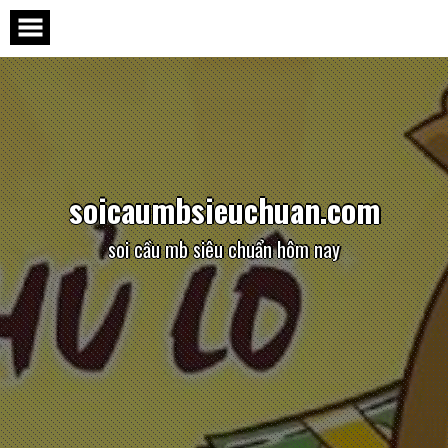
Skip
to
content
soicaumbsieuchuan.com
soi cầu mb siêu chuẩn hôm nay