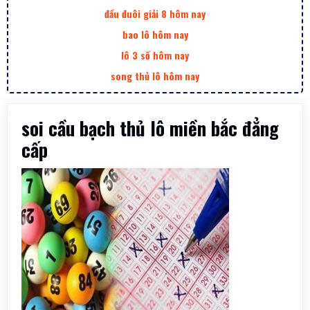
đầu đuôi giải 8 hôm nay
bao lô hôm nay
lô 3 số hôm nay
song thủ lô hôm nay
soi cầu bạch thủ lô miền bắc đẳng
cấp