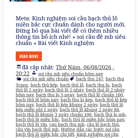
Meta: Kinh nghiệm soi cầu bạch thủ lô
miền bắc cực chuẩn dành cho người mới.
Đừng bỏ qua bài viết để có thêm nhiều
thông tin bổ ích nhé! » soi cầu đề mb siêu
chuẩn « Bài viết Kinh nghiệm
READ MORE
đã câp nhật:
Thứ Năm, 06/08/2026 -
20:22
soi cầu mb siêu chuẩn hôm nay
soi cầu mb siêu chuẩn
bach thu 247
,
bach thu
3cang
,
bạch thủ kép
,
bạch thủ lô
,
bach thu lo
,
bạch
thủ lô 2 ngày
,
bạch thủ lô 2 nháy
,
bạch thủ lô 2 nháy
hôm nay
,
bach thu lo 3 ngay
,
bạch thủ lô chuẩn 100
,
bạch thủ lô hôm nay
,
bach thu lo kep
,
bạch thủ lô kép
hôm nay
,
bạch thủ lô kép khung 2 ngày
,
bạch thủ lô
kép miễn phí 1 ngày
,
bạch thủ lô khung 2 ngày 88
,
bạch thủ lô khung 3 ngày chuẩn 100
,
bach thu lo mb
,
bạch thủ lô miền bắc
,
bạch thủ lô miền bắc hôm nay
,
bạch thủ lô vip
,
cau bach thu mb
,
cầu lô bạch thủ
,
cầu vip bạch thủ mb
,
Hướng dẫn các bước soi cầu
bạch thủ lô miền bắc chi tiết
,
Kinh nghiệm soi cầu