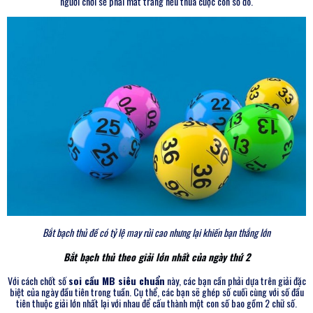
người chơi sẽ phải mất trắng nếu thua cược con số đó.
Bắt bạch thủ đề có tỷ lệ may rủi cao nhưng lại khiến bạn thắng lớn
Bắt bạch thủ theo giải lớn nhất của ngày thứ 2
Với cách chốt số
soi cầu MB siêu chuẩn
này, các bạn cần phải dựa trên giải đặc
biệt của ngày đầu tiên trong tuần. Cụ thể, các bạn sẽ ghép số cuối cùng với số đầu
tiên thuộc giải lớn nhất lại với nhau để cấu thành một con số bao gồm 2 chữ số.