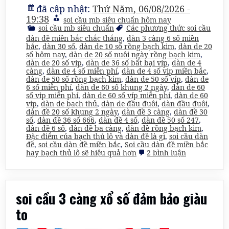
đã câp nhật:
Thứ Năm, 06/08/2026 -
19:38
soi cầu mb siêu chuẩn hôm nay
soi cầu mb siêu chuẩn
Các phương thức soi cầu
dàn đề miền bắc chắc thắng
,
dàn 3 càng 6 số miền
bắc
,
dàn 30 số
,
dàn de 10 số rồng bạch kim
,
dàn de 20
số hôm nay
,
dàn de 20 số nuôi ngày rồng bạch kim
,
dàn de 20 số vip
,
dàn de 36 số bất bại vip
,
dàn de 4
càng
,
dàn de 4 số miễn phí
,
dàn de 4 số vip miền bắc
,
dàn de 50 số rồng bạch kim
,
dàn de 50 số víp
,
dàn de
6 số miễn phí
,
dàn de 60 số khung 2 ngày
,
dàn de 60
số vip miễn phí
,
dàn de 60 số víp miễn phí
,
dàn de 60
vip
,
dàn de bạch thủ
,
dàn de đầu đuôi
,
dàn đầu đuôi
,
dàn đề 20 số khung 2 ngày
,
dàn đề 3 càng
,
dàn đề 30
số
,
dàn đề 36 số 666
,
dàn đề 4 số
,
dàn đề 50 số 247
,
dàn đề 6 số
,
dàn đề ba càng
,
dàn đề rồng bạch kim
,
Đặc điểm của bạch thủ lô và dàn đề là gì
,
soi cầu dàn
đề
,
soi cầu dàn đề miền bắc
,
Soi cầu dàn đề miền bắc
ở
hay bạch thủ lô sẽ hiệu quả hơn
2 bình luận
soi
cầu
dàn
đề
soi cầu 3 càng xổ số đảm bảo giàu
miền
bắc
to
trúng
lớn
liên