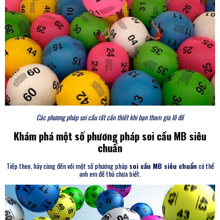
Các phương pháp soi cầu rất cần thiết khi bạn tham gia lô đề
Khám phá một số phương pháp soi cầu MB siêu
chuẩn
Tiếp theo, hãy cùng đến với một số phương pháp
soi cầu MB siêu chuẩn
có thể
anh em đề thủ chưa biết.