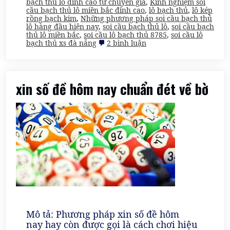
bạch thủ lô đỉnh cao từ chuyên gia
,
Kinh nghiệm soi
cầu bạch thủ lô miền bắc đỉnh cao
,
lô bạch thủ
,
lô kép
rồng bạch kim
,
Những phương pháp soi cầu bạch thủ
lô hàng đầu hiện nay
,
soi cầu bạch thủ lô
,
soi cầu bạch
thủ lô miền bắc
,
soi cầu lô bạch thủ 8785
,
soi cầu lô
ở
bạch thủ xs đà nẵng
2 bình luận
soi
cầu
bạch
thủ
xin số đề hôm nay chuẩn đét về bờ
lô
miền
bắc
đẳng
cấp
Mô tả: Phương pháp xin số đề hôm
nay hay còn được gọi là cách chơi hiệu