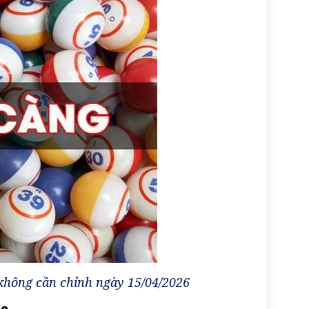
không cần chỉnh ngày 15/04/2026