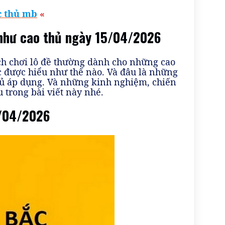
ộc thủ mb
«
 như cao thủ ngày 15/04/2026
h chơi lô đề thường dành cho những cao
c được hiểu như thế nào. Và đâu là những
hủ áp dụng. Và những kinh nghiệm, chiến
u trong bài viết này nhé.
5/04/2026