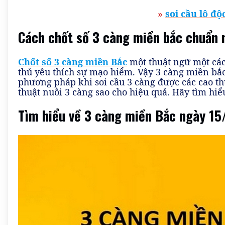
»
soi cầu lô đ
Cách chốt số 3 càng miền bắc chuẩn
Chốt số 3 càng miền Bắc
một thuật ngữ một các
thủ yêu thích sự mạo hiểm. Vậy 3 càng miền bắ
phương pháp khi soi cầu 3 càng được các cao t
thuật nuôi 3 càng sao cho hiệu quả. Hãy tìm hiể
Tìm hiểu về 3 càng miền Bắc ngày 1