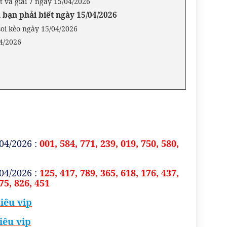
t và giải 7 ngày 15/04/2026
 bạn phải biết ngày 15/04/2026
oi kèo ngày 15/04/2026
04/2026
/04/2026 :
001, 584, 771, 239, 019, 750, 580,
/04/2026 :
125, 417, 789, 365, 618, 176, 437,
175, 826, 451
iêu vip
iêu vip