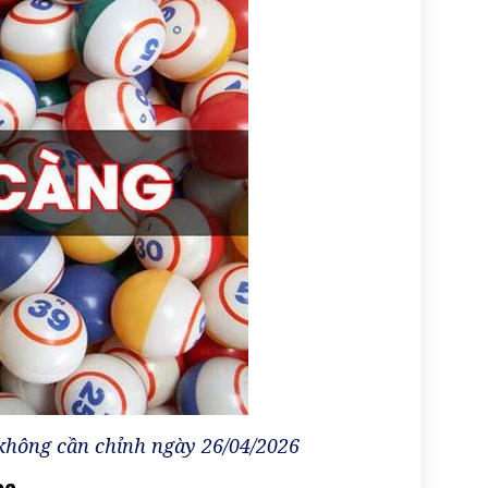
không cần chỉnh ngày 26/04/2026