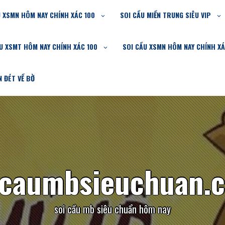
U XSMN HÔM NAY CHÍNH XÁC 100
SOI CẦU MIỀN TRUNG SIÊU VIP
U XSMT HÔM NAY CHÍNH XÁC 100
SOI CẦU XSMN HÔM NAY CHÍNH XÁ
N ĐÉT VỀ BỜ
icaumbsieuchuan.
soi cầu mb siêu chuẩn hôm nay