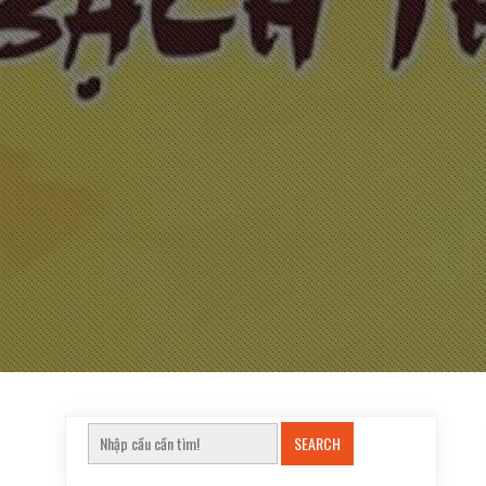
SEARCH