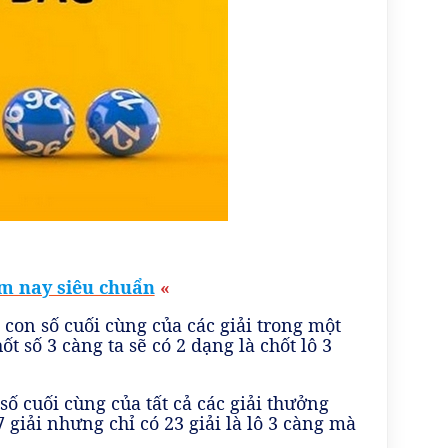
ôm nay siêu chuẩn
«
con số cuối cùng của các giải trong một
t số 3 càng ta sẽ có 2 dạng là chốt lô 3
số cuối cùng của tất cả các giải thưởng
 giải nhưng chỉ có 23 giải là lô 3 càng mà