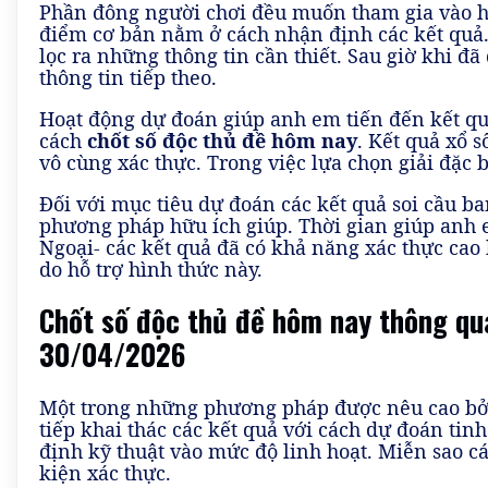
Phần đông người chơi đều muốn tham gia vào h
điểm cơ bản nằm ở cách nhận định các kết quả
lọc ra những thông tin cần thiết. Sau giờ khi đã
thông tin tiếp theo.
Hoạt động dự đoán giúp anh em tiến đến kết quả
cách
chốt số độc thủ đề hôm nay
. Kết quả xổ 
vô cùng xác thực. Trong việc lựa chọn giải đặc 
Đối với mục tiêu dự đoán các kết quả soi cầu b
phương pháp hữu ích giúp. Thời gian giúp anh e
Ngoại- các kết quả đã có khả năng xác thực cao
do hỗ trợ hình thức này.
Chốt số độc thủ đề hôm nay thông qua
30/04/2026
Một trong những phương pháp được nêu cao bở
tiếp khai thác các kết quả với cách dự đoán tin
định kỹ thuật vào mức độ linh hoạt. Miễn sao cá
kiện xác thực.