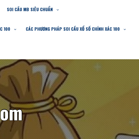
SOI CẦU MB SIÊU CHUẨN
C 100
CÁC PHƯƠNG PHÁP SOI CẦU XỔ SỐ CHÍNH XÁC 100
com