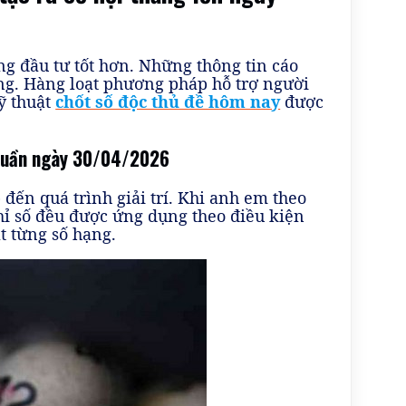
ng đầu tư tốt hơn. Những thông tin cáo
ng. Hàng loạt phương pháp hỗ trợ người
kỹ thuật
chốt số độc thủ đề hôm nay
được
 tuần ngày 30/04/2026
p đến quá trình giải trí. Khi anh em theo
chỉ số đều được ứng dụng theo điều kiện
át từng số hạng.