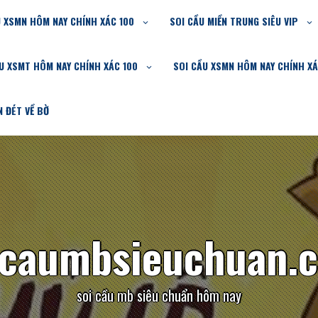
U XSMN HÔM NAY CHÍNH XÁC 100
SOI CẦU MIỀN TRUNG SIÊU VIP
U XSMT HÔM NAY CHÍNH XÁC 100
SOI CẦU XSMN HÔM NAY CHÍNH XÁ
N ĐÉT VỀ BỜ
icaumbsieuchuan.
soi cầu mb siêu chuẩn hôm nay