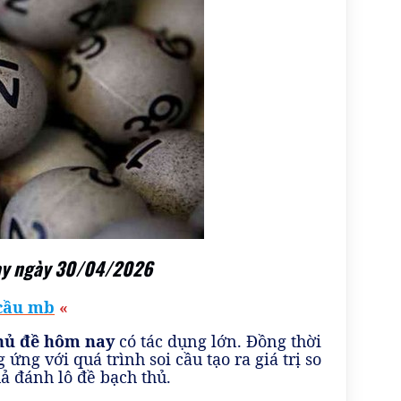
hay ngày 30/04/2026
 cầu mb
«
thủ đề hôm nay
có tác dụng lớn. Đồng thời
ứng với quá trình soi cầu tạo ra giá trị so
uả đánh lô đề bạch thủ.