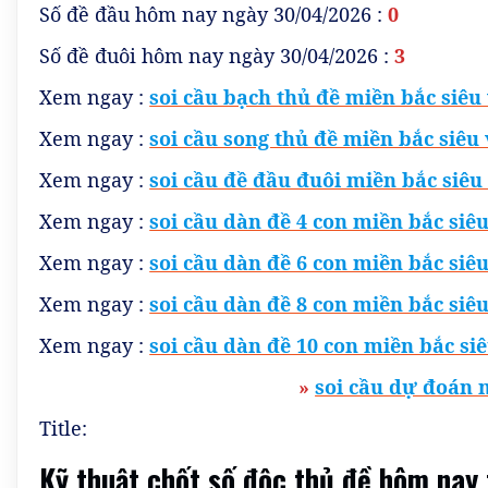
Số đề đầu hôm nay ngày 30/04/2026 :
0
Số đề đuôi hôm nay ngày 30/04/2026 :
3
Xem ngay :
soi cầu bạch thủ đề miền bắc siêu
Xem ngay :
soi cầu song thủ đề miền bắc siêu 
Xem ngay :
soi cầu đề đầu đuôi miền bắc siêu
Xem ngay :
soi cầu dàn đề 4 con miền bắc siêu
Xem ngay :
soi cầu dàn đề 6 con miền bắc siêu
Xem ngay :
soi cầu dàn đề 8 con miền bắc siêu
Xem ngay :
soi cầu dàn đề 10 con miền bắc siê
»
soi cầu dự đoán 
Title:
Kỹ thuật chốt số độc thủ đề hôm nay 