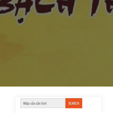
SEARCH