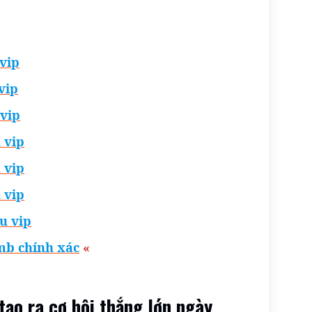
 vip
vip
 vip
 vip
 vip
 vip
u vip
mb chính xác
«
tạo ra cơ hội thắng lớn ngày