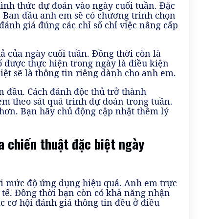
ình thức dự đoán vào ngày cuối tuần. Đặc
. Ban đầu anh em sẽ có chương trình chọn
 đánh giá đúng các chỉ số chỉ việc nâng cấp
 của ngày cuối tuần. Đồng thời còn là
số được thực hiện trong ngày là điều kiện
biệt sẽ là thông tin riêng dành cho anh em.
an đầu. Cách đánh độc thủ trở thành
m theo sát quá trình dự đoán trong tuần.
 hơn. Bạn hãy chủ động cập nhật thêm lý
 chiến thuật đặc biệt ngày
i mức độ ứng dụng hiệu quả. Anh em trực
h tế. Đồng thời bạn còn có khả năng nhận
c cơ hội đánh giá thông tin đều ở điều