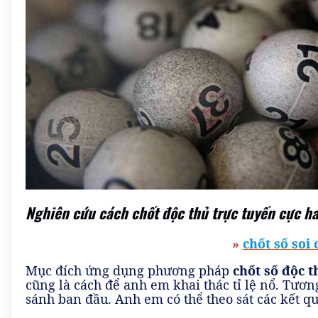
Nghiên cứu cách chốt độc thủ trực tuyến cực 
»
chốt số soi
Mục đích ứng dụng phương pháp
chốt số độc 
cũng là cách để anh em khai thác tỉ lệ nổ. Tương 
sánh ban đầu. Anh em có thể theo sát các kết q