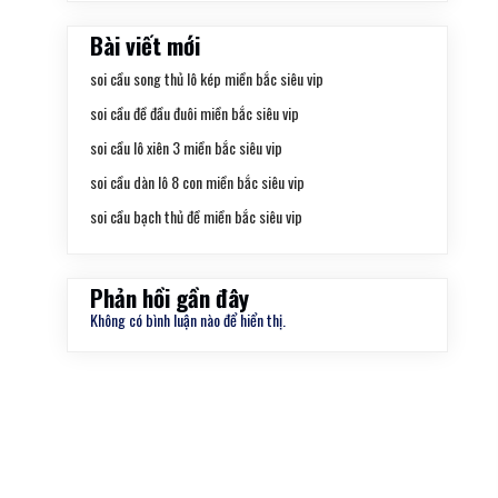
Bài viết mới
soi cầu song thủ lô kép miền bắc siêu vip
soi cầu đề đầu đuôi miền bắc siêu vip
soi cầu lô xiên 3 miền bắc siêu vip
soi cầu dàn lô 8 con miền bắc siêu vip
soi cầu bạch thủ đề miền bắc siêu vip
Phản hồi gần đây
Không có bình luận nào để hiển thị.