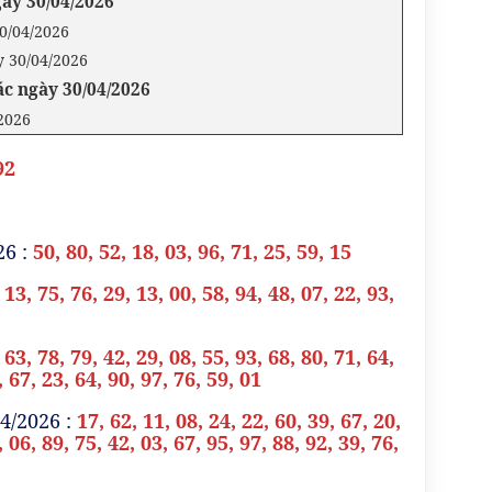
gày 30/04/2026
0/04/2026
y 30/04/2026
ác ngày 30/04/2026
/2026
92
26 :
50, 80, 52, 18, 03, 96, 71, 25, 59, 15
 13, 75, 76, 29, 13, 00, 58, 94, 48, 07, 22, 93,
 63, 78, 79, 42, 29, 08, 55, 93, 68, 80, 71, 64,
, 67, 23, 64, 90, 97, 76, 59, 01
4/2026 :
17, 62, 11, 08, 24, 22, 60, 39, 67, 20,
, 06, 89, 75, 42, 03, 67, 95, 97, 88, 92, 39, 76,