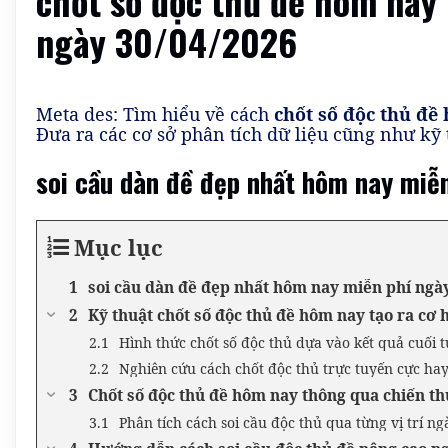
chốt số độc thủ đề hôm nay
ngày 30/04/2026
Meta des: Tìm hiểu về cách
chốt số độc thủ đề
Đưa ra các cơ sở phân tích dữ liệu cũng như kỹ t
soi cầu dàn đề đẹp nhất hôm nay miễ
Mục lục
soi cầu dàn đề đẹp nhất hôm nay miễn phí ngà
Kỹ thuật chốt số độc thủ đề hôm nay tạo ra cơ 
Hình thức chốt số độc thủ dựa vào kết quả cuối 
Nghiên cứu cách chốt độc thủ trực tuyến cực ha
Chốt số độc thủ đề hôm nay thông qua chiến th
Phân tích cách soi cầu độc thủ qua từng vị trí n