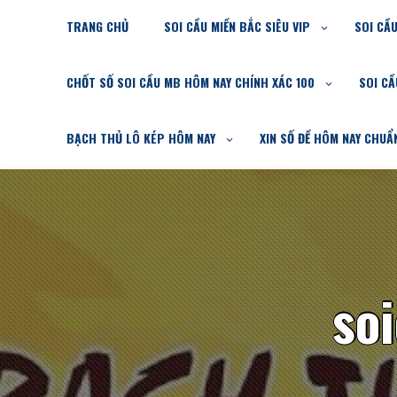
Skip
to
TRANG CHỦ
SOI CẦU MIỀN BẮC SIÊU VIP
SOI CẦ
content
CHỐT SỐ SOI CẦU MB HÔM NAY CHÍNH XÁC 100
SOI CẦ
BẠCH THỦ LÔ KÉP HÔM NAY
XIN SỐ ĐỀ HÔM NAY CHUẨ
so