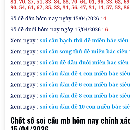
84, 70, 27, 51, 83, 84, 88, 70, 64, 01, 96, 33, 62, 69
90, 54, 61, 67, 35, 32, 34, 56, 47, 31, 14, 57, 52, 86
Số đề đầu hôm nay ngày 15/04/2026 :
4
Số đề đuôi hôm nay ngày 15/04/2026 :
6
Xem ngay :
soi cầu bạch thủ đề miền bắc siêu
Xem ngay :
soi cầu song thủ đề miền bắc siêu 
Xem ngay :
soi cầu đề đầu đuôi miền bắc siêu
Xem ngay :
soi cầu dàn đề 4 con miền bắc siêu
Xem ngay :
soi cầu dàn đề 6 con miền bắc siêu
Xem ngay :
soi cầu dàn đề 8 con miền bắc siêu
Xem ngay :
soi cầu dàn đề 10 con miền bắc siê
Chốt số soi cầu mb hôm nay chính xá
15/04/2026