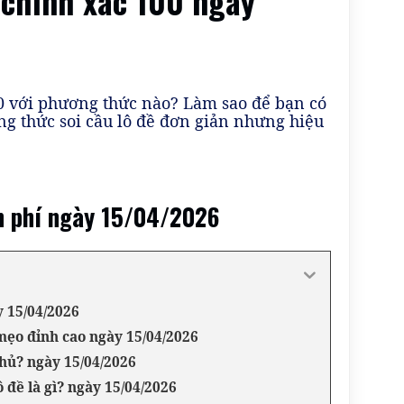
 chính xác 100 ngày
00 với phương thức nào? Làm sao để bạn có
ng thức soi cầu lô đề đơn giản nhưng hiệu
n phí ngày 15/04/2026
y 15/04/2026
mẹo đỉnh cao ngày 15/04/2026
 thủ? ngày 15/04/2026
ô đề là gì? ngày 15/04/2026