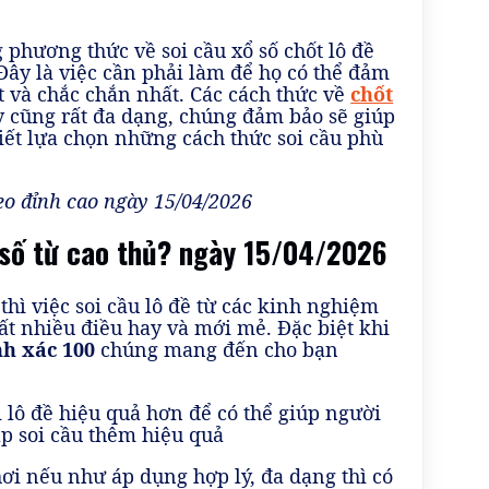
 phương thức về soi cầu xổ số chốt lô đề
Đây là việc cần phải làm để họ có thể đảm
t và chắc chắn nhất. Các cách thức về
chốt
 cũng rất đa dạng, chúng đảm bảo sẽ giúp
iết lựa chọn những cách thức soi cầu phù
ẹo đỉnh cao ngày 15/04/2026
t số từ cao thủ? ngày 15/04/2026
hì việc soi cầu lô đề từ các kinh nghiệm
ất nhiều điều hay và mới mẻ. Đặc biệt khi
nh xác 100
chúng mang đến cho bạn
 lô đề hiệu quả hơn để có thể giúp người
p soi cầu thêm hiệu quả
ơi nếu như áp dụng hợp lý, đa dạng thì có