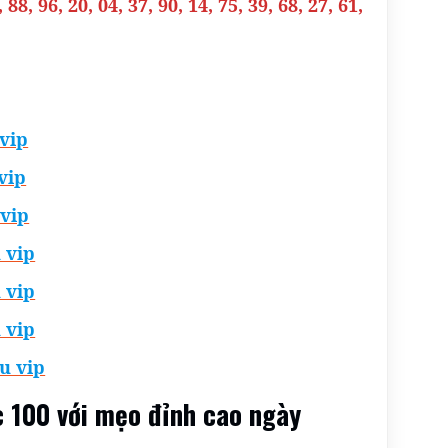
, 88, 96, 20, 04, 37, 90, 14, 75, 39, 68, 27, 61,
 vip
vip
 vip
 vip
 vip
 vip
u vip
c 100 với mẹo đỉnh cao ngày