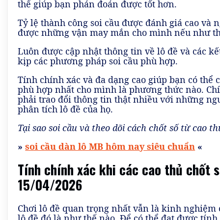
thể giúp bạn phán đoán được tốt hơn.
Tỷ lệ thành công soi cầu được đánh giá cao và n
được những vận may mắn cho mình nếu như th
Luôn được cập nhật thông tin về lô đề và các k
kịp các phương pháp soi cầu phù hợp.
Tính chính xác và đa dạng cao giúp bạn có thể 
phù hợp nhất cho mình là phương thức nào. Chí
phải trao đổi thông tin thật nhiều với những ng
phân tích lô đề của họ.
Tại sao soi cầu và theo dõi cách chốt số từ cao t
»
soi cầu dàn lô MB hôm nay siêu chuẩn
«
Tính chính xác khi các cao thủ chốt s
15/04/2026
Chơi lô đề quan trọng nhất vẫn là kinh nghiệm 
lô đề đó là như thế nào. Để có thể đạt được tín