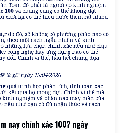
hán đoán đó phải là người có kinh nghiệm
c 100
và chúng cũng có thể không đạt
i chơi lại có thể hiểu được thêm rất nhiều
ui,r do đó, sẽ không có phương pháp nào có
ên, theo một cách ngẫu nhiên và kinh
 có những lựa chọn chính xác nếu như chịu
 kỳ công nghệ hay ứng dụng nào có thể
ay đổi. Chính vì thế, hầu hết chúng dựa
 đề là gì? ngày 15/04/2026
g quá trình học phần tích, tính toán xác
 với kết quả họ mong đợi. Chính vì thế mà
 vào kinh nghiệm và phần nào may mắn của
0% nếu như bạn có đủ nhận thức về cách
ôm nay chính xác 100? ngày