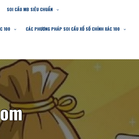
SOI CẦU MB SIÊU CHUẨN
C 100
CÁC PHƯƠNG PHÁP SOI CẦU XỔ SỐ CHÍNH XÁC 100
com