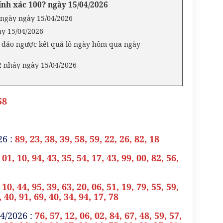
ính xác 100? ngày 15/04/2026
 ngày ngày 15/04/2026
ày 15/04/2026
ng đảo ngược kết quả lô ngày hôm qua ngày
2 nháy ngày 15/04/2026
58
26 :
89, 23, 38, 39, 58, 59, 22, 26, 82, 18
 01, 10, 94, 43, 35, 54, 17, 43, 99, 00, 82, 56,
 10, 44, 95, 39, 63, 20, 06, 51, 19, 79, 55, 59,
, 40, 91, 69, 40, 34, 94, 17, 78
4/2026 :
76, 57, 12, 06, 02, 84, 67, 48, 59, 57,