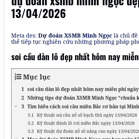
dự đoán xsmb minh ngọc đẹp
13/04/2026
Meta des:
Dự đoán XSMB Minh Ngọc
là chủ đề
thể tiếp tục nghiên cứu những phương pháp phổ 
soi cầu dàn lô đẹp nhất hôm nay miễ
Mục lục
soi cầu dàn lô đẹp nhất hôm nay miễn phí ngày
Những tips dự đoán XSMB Minh Ngọc “chuẩn k
Tìm hiểu cách soi cầu miền Bắc cơ bản tại Min
Kỹ thuật soi cầu xổ số bạch thủ ngày 13/04/2026
Kỹ thuật đánh lô rơi miền Bắc ngày 13/04/2026
Kỹ thuật dự đoán xổ số nâng cao ngày 13/04/202