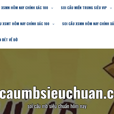
U XSMN HÔM NAY CHÍNH XÁC 100
SOI CẦU MIỀN TRUNG SIÊU VIP
U XSMT HÔM NAY CHÍNH XÁC 100
SOI CẦU XSMN HÔM NAY CHÍNH XÁ
N ĐÉT VỀ BỜ
icaumbsieuchuan.
soi cầu mb siêu chuẩn hôm nay