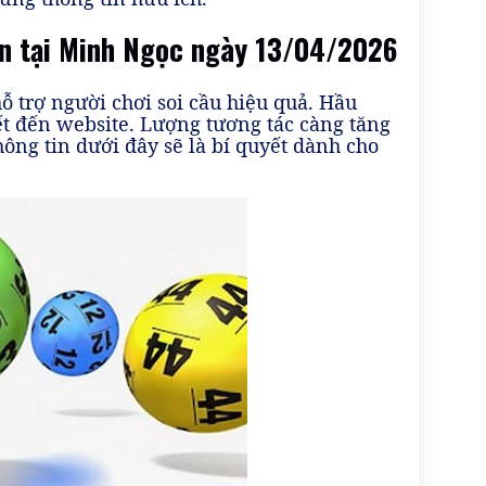
ản tại Minh Ngọc ngày 13/04/2026
ỗ trợ người chơi soi cầu hiệu quả. Hầu
ết đến website. Lượng tương tác càng tăng
ng tin dưới đây sẽ là bí quyết dành cho