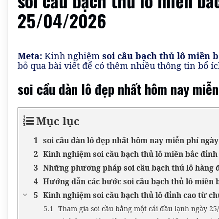
soi cầu bạch thủ lô miền bắ
25/04/2026
Meta:
Kinh nghiệm
soi cầu bạch thủ lô miền 
bỏ qua bài viết để có thêm nhiều thông tin bổ í
soi cầu dàn lô đẹp nhất hôm nay miễ
Mục lục
soi cầu dàn lô đẹp nhất hôm nay miễn phí ngày
Kinh nghiệm soi cầu bạch thủ lô miền bắc đỉnh
Những phương pháp soi cầu bạch thủ lô hàng đ
Hướng dẫn các bước soi cầu bạch thủ lô miền bắ
Kinh nghiệm soi cầu bạch thủ lô đỉnh cao từ ch
Tham gia soi cầu bằng một cái đầu lạnh ngày 25