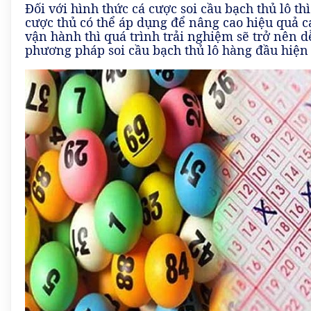
Đối với hình thức cá cược soi cầu bạch thủ lô 
cược thủ có thể áp dụng để nâng cao hiệu quả c
vận hành thì quá trình trải nghiệm sẽ trở nên 
phương pháp soi cầu bạch thủ lô hàng đầu hiện