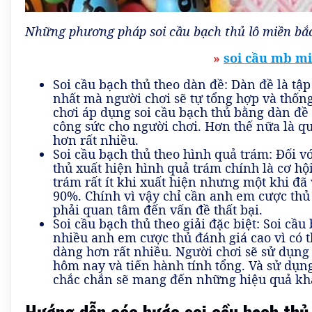
Những phương pháp soi cầu bạch thủ lô miền bắc
»
soi cầu mb mi
Soi cầu bạch thủ theo dàn đề: Dàn đề là tậ
nhất mà người chơi sẽ tự tổng hợp và thống
chơi áp dụng soi cầu bạch thủ bằng dàn đề 
công sức cho người chơi. Hơn thế nữa là qu
hơn rất nhiều.
Soi cầu bạch thủ theo hình quả trám: Đối v
thủ xuất hiện hình quả trám chính là cơ hội
trám rất ít khi xuất hiện nhưng một khi đã 
90%. Chính vì vậy chỉ cần anh em cược thủ
phải quan tâm đến vấn đề thất bại.
Soi cầu bạch thủ theo giải đặc biệt: Soi cầu
nhiều anh em cược thủ đánh giá cao vì có 
dàng hơn rất nhiều. Người chơi sẽ sử dụng 
hôm nay và tiến hành tính tổng. Và sử dụng
chắc chắn sẽ mang đến những hiệu quả kh