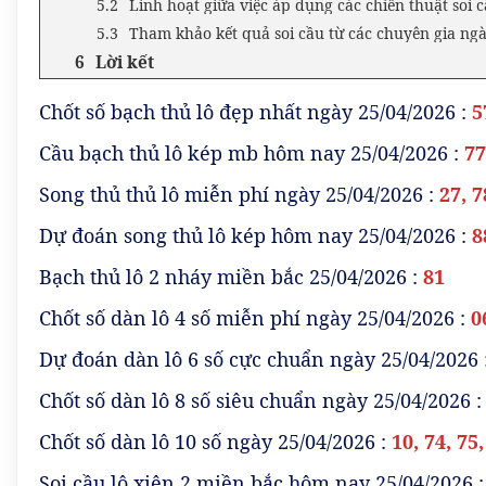
Linh hoạt giữa việc áp dụng các chiến thuật soi 
Tham khảo kết quả soi cầu từ các chuyên gia ng
Lời kết
Chốt số bạch thủ lô đẹp nhất ngày 25/04/2026 :
5
Cầu bạch thủ lô kép mb hôm nay 25/04/2026 :
7
Song thủ thủ lô miễn phí ngày 25/04/2026 :
27, 7
Dự đoán song thủ lô kép hôm nay 25/04/2026 :
8
Bạch thủ lô 2 nháy miền bắc 25/04/2026 :
81
Chốt số dàn lô 4 số miễn phí ngày 25/04/2026 :
0
Dự đoán dàn lô 6 số cực chuẩn ngày 25/04/2026 
Chốt số dàn lô 8 số siêu chuẩn ngày 25/04/2026 
Chốt số dàn lô 10 số ngày 25/04/2026 :
10, 74, 75,
Soi cầu lô xiên 2 miền bắc hôm nay 25/04/2026 