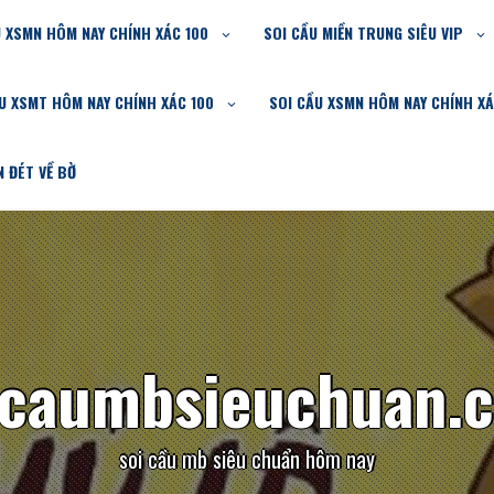
U XSMN HÔM NAY CHÍNH XÁC 100
SOI CẦU MIỀN TRUNG SIÊU VIP
U XSMT HÔM NAY CHÍNH XÁC 100
SOI CẦU XSMN HÔM NAY CHÍNH XÁ
N ĐÉT VỀ BỜ
icaumbsieuchuan.
soi cầu mb siêu chuẩn hôm nay