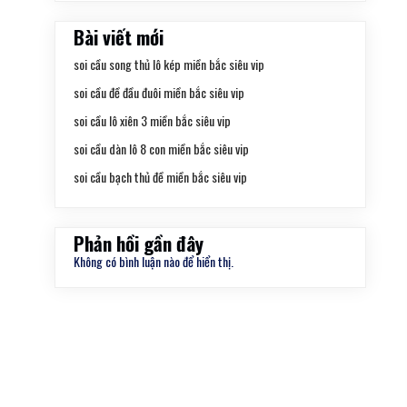
Bài viết mới
soi cầu song thủ lô kép miền bắc siêu vip
soi cầu đề đầu đuôi miền bắc siêu vip
soi cầu lô xiên 3 miền bắc siêu vip
soi cầu dàn lô 8 con miền bắc siêu vip
soi cầu bạch thủ đề miền bắc siêu vip
Phản hồi gần đây
Không có bình luận nào để hiển thị.