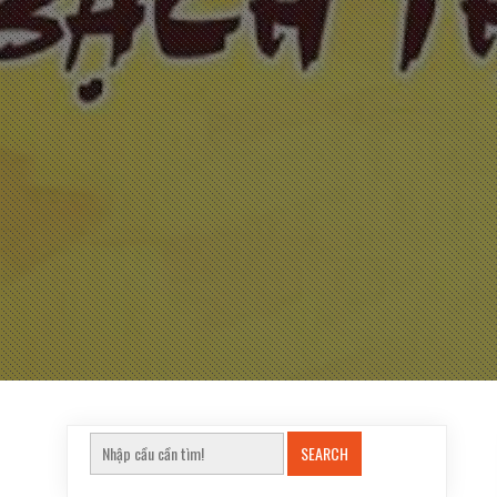
SEARCH