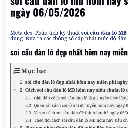
soi cầu dàn lô mb hôm nay 
ngày 06/05/2026
Meta des: Phân tích kỹ thuật
soi cầu dàn lô MB
dụng. Đưa ra các thông số cập nhật mức độ đầu
soi cầu dàn lô đẹp nhất hôm nay miễ
Mục lục
soi cầu dàn lô đẹp nhất hôm nay miễn phí ngày
Cách soi cầu dàn lô MB hôm nay siêu chuẩn lô 
Giải đáp cách soi cầu dàn lô là gì? ngày 06/05/20
Quan sát cách soi cầu trực tuyến hôm nay ngày 
Vì sao cách soi cầu dàn đề thịnh hành? ngày 06/
Theo dõi cách soi cầu dàn lô MB hôm nay siêu c
Phương pháp đánh dàn đề miền Bắc theo khung