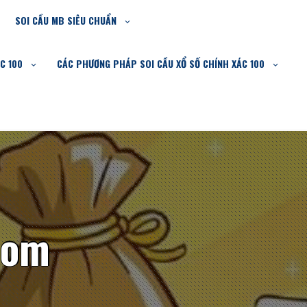
SOI CẦU MB SIÊU CHUẨN
C 100
CÁC PHƯƠNG PHÁP SOI CẦU XỔ SỐ CHÍNH XÁC 100
com