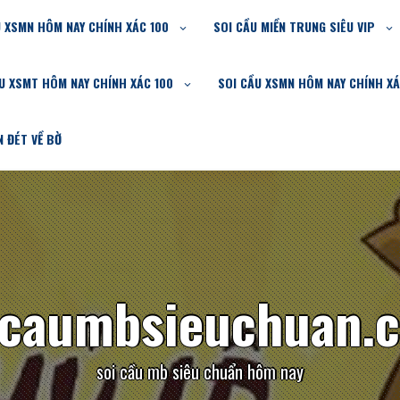
U XSMN HÔM NAY CHÍNH XÁC 100
SOI CẦU MIỀN TRUNG SIÊU VIP
U XSMT HÔM NAY CHÍNH XÁC 100
SOI CẦU XSMN HÔM NAY CHÍNH XÁ
N ĐÉT VỀ BỜ
icaumbsieuchuan.
soi cầu mb siêu chuẩn hôm nay