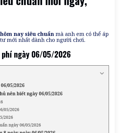
siêu chuẩn mỗi ngày,
 hôm nay siêu chuẩn
mà anh em có thể áp
 tư mới nhất dành cho người chơi.
n phí ngày 06/05/2026
 06/05/2026
thủ nên biết ngày 06/05/2026
26
06/05/2026
05/2026
huẩn ngày 06/05/2026
 8 ngày ngày 06/05/2026