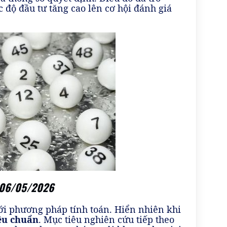
 độ đầu tư tăng cao lên cơ hội đánh giá
y 06/05/2026
ới phương pháp tính toán. Hiển nhiên khi
êu chuẩn
. Mục tiêu nghiên cứu tiếp theo