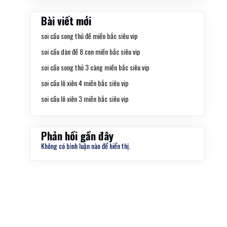
Bài viết mới
soi cầu song thủ đề miền bắc siêu vip
soi cầu dàn đề 8 con miền bắc siêu vip
soi cầu song thủ 3 càng miền bắc siêu vip
soi cầu lô xiên 4 miền bắc siêu vip
soi cầu lô xiên 3 miền bắc siêu vip
Phản hồi gần đây
Không có bình luận nào để hiển thị.