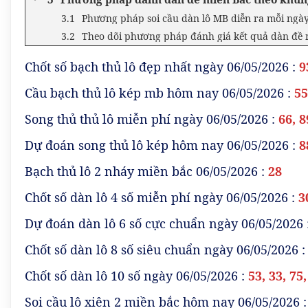
Phương pháp soi cầu dàn lô MB diễn ra mỗi ngà
Theo dõi phương pháp đánh giá kết quả dàn đề 
Chốt số bạch thủ lô đẹp nhất ngày 06/05/2026 :
9
Cầu bạch thủ lô kép mb hôm nay 06/05/2026 :
5
Song thủ thủ lô miễn phí ngày 06/05/2026 :
66, 8
Dự đoán song thủ lô kép hôm nay 06/05/2026 :
8
Bạch thủ lô 2 nháy miền bắc 06/05/2026 :
28
Chốt số dàn lô 4 số miễn phí ngày 06/05/2026 :
3
Dự đoán dàn lô 6 số cực chuẩn ngày 06/05/2026 
Chốt số dàn lô 8 số siêu chuẩn ngày 06/05/2026 
Chốt số dàn lô 10 số ngày 06/05/2026 :
53, 33, 75,
Soi cầu lô xiên 2 miền bắc hôm nay 06/05/2026 