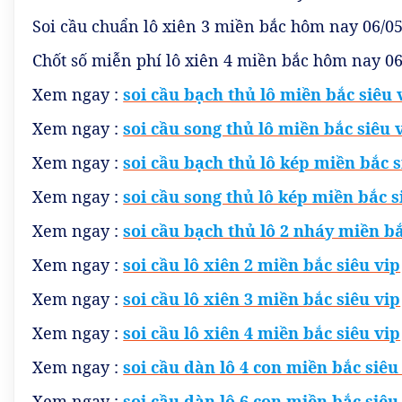
Soi cầu chuẩn lô xiên 3 miền bắc hôm nay 06/05
Chốt số miễn phí lô xiên 4 miền bắc hôm nay 06
Xem ngay :
soi cầu bạch thủ lô miền bắc siêu 
Xem ngay :
soi cầu song thủ lô miền bắc siêu 
Xem ngay :
soi cầu bạch thủ lô kép miền bắc s
Xem ngay :
soi cầu song thủ lô kép miền bắc s
Xem ngay :
soi cầu bạch thủ lô 2 nháy miền bắ
Xem ngay :
soi cầu lô xiên 2 miền bắc siêu vip
Xem ngay :
soi cầu lô xiên 3 miền bắc siêu vip
Xem ngay :
soi cầu lô xiên 4 miền bắc siêu vip
Xem ngay :
soi cầu dàn lô 4 con miền bắc siêu
Xem ngay :
soi cầu dàn lô 6 con miền bắc siêu