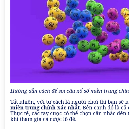
Hướng dẫn cách để soi cầu xổ số miền trung chí
Tất nhiên, với tư cách là người chơi thì bạn sẽ
miền trung chính xác nhất
. Bên cạnh đó là cả
Thực tế, các tay cược có thể chọn cân nhắc đế
khi tham gia cá cược lô đề.