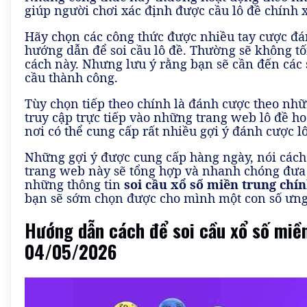
giúp người chơi xác định được cầu lô đề chính 
Hãy chọn các công thức được nhiều tay cược đán
hướng dẫn để soi cầu lô đề. Thường sẽ không tố
cách này. Nhưng lưu ý rằng bạn sẽ cần đến các 
cầu thành công.
Tùy chọn tiếp theo chính là đánh cược theo nhữ
truy cập trực tiếp vào những trang web lô đề ho
nơi có thể cung cấp rất nhiều gợi ý đánh cược
Những gợi ý được cung cấp hàng ngày, nói cách 
trang web này sẽ tổng hợp và nhanh chóng đưa r
những thông tin
soi cầu xổ số miền trung chí
bạn sẽ sớm chọn được cho mình một con số ưng 
Hướng dẫn cách để soi cầu xổ số miề
04/05/2026