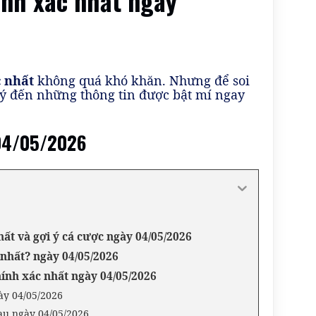
ính xác nhất ngày
c nhất
không quá khó khăn. Nhưng để soi
u ý đến những thông tin được bật mí ngay
 04/05/2026
hất và gợi ý cá cược ngày 04/05/2026
 nhất? ngày 04/05/2026
ính xác nhất ngày 04/05/2026
ày 04/05/2026
hau ngày 04/05/2026