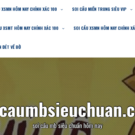
U XSMN HÔM NAY CHÍNH XÁC 100
SOI CẦU MIỀN TRUNG SIÊU VIP
U XSMT HÔM NAY CHÍNH XÁC 100
SOI CẦU XSMN HÔM NAY CHÍNH XÁ
N ĐÉT VỀ BỜ
icaumbsieuchuan.
soi cầu mb siêu chuẩn hôm nay