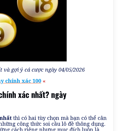
t và gợi ý cá cược ngày 04/05/2026
y chính xác 100
«
chính xác nhất? ngày
 nhất
thì có hai tùy chọn mà bạn có thể cân
 những công thức soi cầu lô đề thông dụng.
ững cách riêng nhưng mục đích luôn là