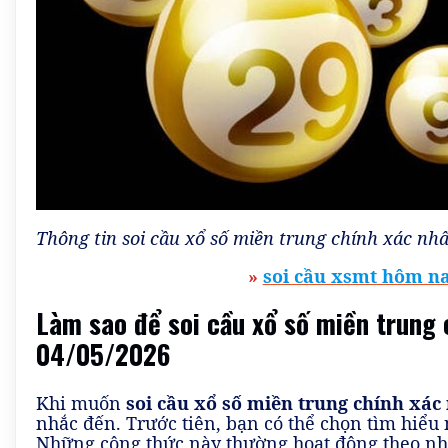
Thông tin soi cầu xổ số miền trung chính xác nhấ
»
soi cầu xsmt hôm na
Làm sao để soi cầu xổ số miền trung 
04/05/2026
Khi muốn
soi cầu xổ số miền trung chính xác
nhắc đến. Trước tiên, bạn có thể chọn tìm hiểu
Những công thức này thường hoạt động theo nh