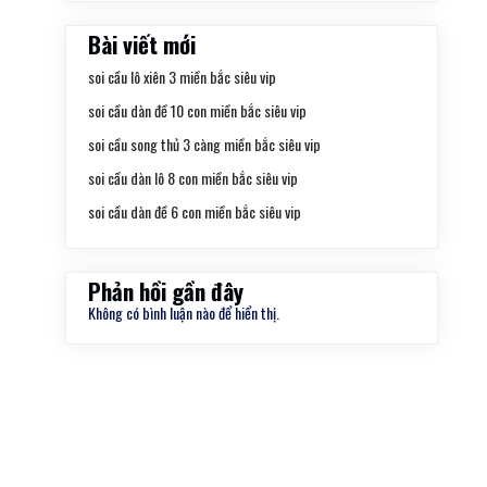
Bài viết mới
soi cầu lô xiên 3 miền bắc siêu vip
soi cầu dàn đề 10 con miền bắc siêu vip
soi cầu song thủ 3 càng miền bắc siêu vip
soi cầu dàn lô 8 con miền bắc siêu vip
soi cầu dàn đề 6 con miền bắc siêu vip
Phản hồi gần đây
Không có bình luận nào để hiển thị.