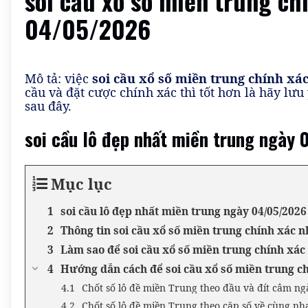
soi cầu xổ số miền trung ch
04/05/2026
Mô tả: việc
soi cầu xổ số miền trung chính xá
cầu và đặt cược chính xác thì tốt hơn là hãy lư
sau đây.
soi cầu lô đẹp nhất miền trung ngày
Mục lục
soi cầu lô đẹp nhất miền trung ngày 04/05/2026
Thông tin soi cầu xổ số miền trung chính xác n
Làm sao để soi cầu xổ số miền trung chính xác
Hướng dẫn cách để soi cầu xổ số miền trung ch
Chốt số lô đề miền Trung theo đầu và đít câm ng
Chốt số lô đề miền Trung theo cặp số về cùng n