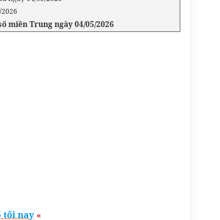
5/2026
 số miền Trung ngày 04/05/2026
 tối nay
«