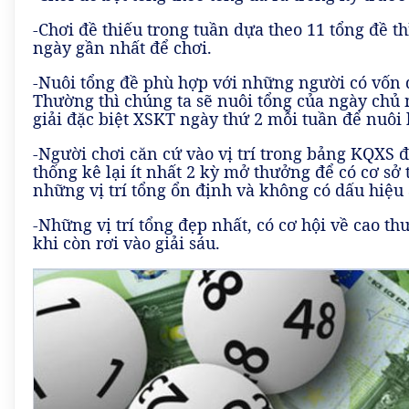
-Chơi đề thiếu trong tuần dựa theo 11 tổng đề th
ngày gần nhất để chơi.
-Nuôi tổng đề phù hợp với những người có vốn dà
Thường thì chúng ta sẽ nuôi tổng của ngày chủ 
giải đặc biệt XSKT ngày thứ 2 mỗi tuần để nuôi
-Người chơi căn cứ vào vị trí trong bảng KQXS đ
thống kê lại ít nhất 2 kỳ mở thưởng để có cơ s
những vị trí tổng ổn định và không có dấu hiệu 
-Những vị trí tổng đẹp nhất, có cơ hội về cao thườ
khi còn rơi vào giải sáu.