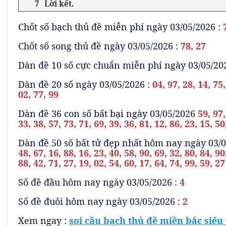
Lời kết.
Chốt số bạch thủ đề miễn phí ngày 03/05/2026 :
Chốt số song thủ đề ngày 03/05/2026 :
78, 27
Dàn đề 10 số cực chuẩn miễn phí ngày 03/05/20
Dàn đề 20 số ngày 03/05/2026 :
04, 97, 28, 14, 75,
02, 77, 99
Dàn đề 36 con số bất bại ngày 03/05/2026
59, 97,
33, 38, 57, 73, 71, 69, 39, 36, 81, 12, 86, 23, 15, 50
Dàn đề 50 số bất tử đẹp nhất hôm nay ngày 03/0
48, 67, 16, 88, 16, 23, 40, 58, 90, 69, 32, 80, 84, 90
88, 42, 71, 27, 19, 02, 54, 60, 17, 64, 74, 99, 59, 27
Số đề đầu hôm nay ngày 03/05/2026 :
4
Số đề đuôi hôm nay ngày 03/05/2026 :
2
Xem ngay :
soi cầu bạch thủ đề miền bắc siêu