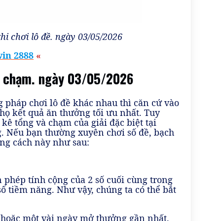
hi chơi lô đề. ngày 03/05/2026
win 2888
«
g, chạm. ngày 03/05/2026
g pháp chơi lô đề khác nhau thì căn cứ vào
 họ kết quả ăn thưởng tối ưu nhất. Tuy
 kê tổng và chạm của giải đặc biệt tại
ng. Nếu bạn thường xuyên chơi số đề, bạch
ụng cách này như sau:
 phép tính cộng của 2 số cuối cùng trong
 số tiềm năng. Như vậy, chúng ta có thể bắt
ớc hoặc một vài ngày mở thưởng gần nhất.