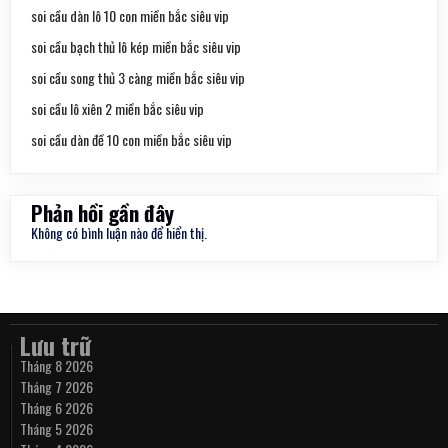
soi cầu dàn lô 10 con miền bắc siêu vip
soi cầu bạch thủ lô kép miền bắc siêu vip
soi cầu song thủ 3 càng miền bắc siêu vip
soi cầu lô xiên 2 miền bắc siêu vip
soi cầu dàn đề 10 con miền bắc siêu vip
Phản hồi gần đây
Không có bình luận nào để hiển thị.
Lưu trữ
Tháng 8 2026
Tháng 7 2026
Tháng 6 2026
Tháng 5 2026