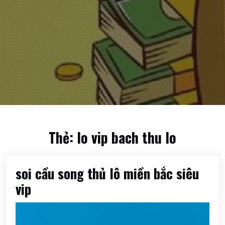
Thẻ:
lo vip bach thu lo
soi cầu song thủ lô miền bắc siêu
vip