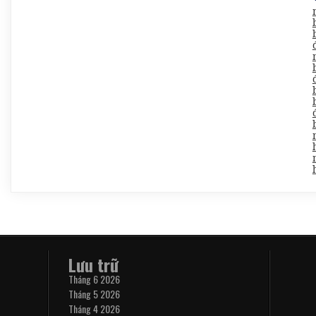
Lưu trữ
Tháng 6 2026
Tháng 5 2026
Tháng 4 2026