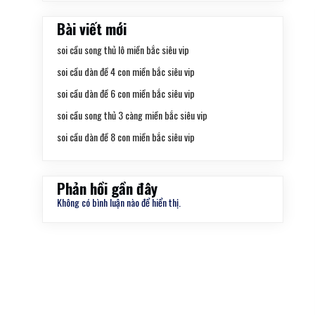
Bài viết mới
soi cầu song thủ lô miền bắc siêu vip
soi cầu dàn đề 4 con miền bắc siêu vip
soi cầu dàn đề 6 con miền bắc siêu vip
soi cầu song thủ 3 càng miền bắc siêu vip
soi cầu dàn đề 8 con miền bắc siêu vip
Phản hồi gần đây
Không có bình luận nào để hiển thị.