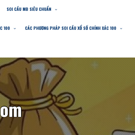
SOI CẦU MB SIÊU CHUẨN
C 100
CÁC PHƯƠNG PHÁP SOI CẦU XỔ SỐ CHÍNH XÁC 100
com