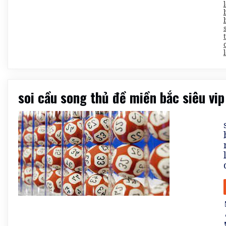
soi cầu song thủ đề miền bắc siêu vip