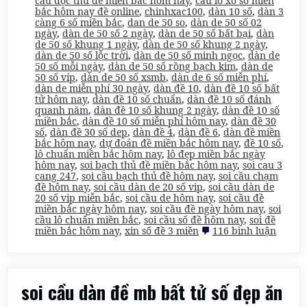
cầu độc thủ đề miền bắc hôm nay
,
cầu lô xổ số miền
bắc hôm nay đề online
,
chinhxac100
,
dàn 10 số
,
dàn 3
càng 6 số miền bắc
,
dan de 50 so
,
dàn de 50 số 02
ngày
,
dàn de 50 số 2 ngày
,
dàn de 50 số bất bại
,
dàn
de 50 số khung 1 ngày
,
dàn de 50 số khung 2 ngày
,
dàn de 50 số lộc trời
,
dàn de 50 số minh ngọc
,
dàn de
50 số mỗi ngày
,
dàn de 50 số rồng bạch kim
,
dàn de
50 số víp
,
dàn de 50 số xsmb
,
dàn de 6 số miễn phí
,
dàn de miễn phí 30 ngày
,
dàn đề 10
,
dàn đề 10 số bất
tử hôm nay
,
dàn đề 10 số chuẩn
,
dàn đề 10 số đánh
quanh năm
,
dàn đề 10 số khung 2 ngày
,
dàn đề 10 số
miền bắc
,
dàn đề 10 số miễn phí hôm nay
,
dàn đề 30
số
,
dàn đề 30 số dep
,
dàn đề 4
,
dàn đề 6
,
dàn đề miền
bắc hôm nay
,
dự đoán đề miền bắc hôm nay
,
đề 10 số
,
lô chuẩn miền bắc hôm nay
,
lô đẹp miền bắc ngày
hôm nay
,
soi bạch thủ đề miền bắc hôm nay
,
soi cau 3
cang 247
,
soi cầu bạch thủ đề hôm nay
,
soi cầu chạm
đề hôm nay
,
soi cầu dàn de 20 số vip
,
soi cầu dàn de
20 số vip miễn bắc
,
soi cầu de hôm nay
,
soi cầu đề
miền bắc ngày hôm nay
,
soi cầu đề ngày hôm nay
,
soi
cầu lô chuẩn miền bắc
,
soi cầu số đề hôm nay
,
soi đề
ở
miền bắc hôm nay
,
xin số đề 3 miền
116 bình luận
soi
cầu
dàn
đề
soi cầu dàn đề mb bất tử số đẹp ăn
8
con
miền