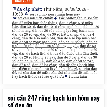
READ MORE
đã câp nhật:
Thứ Năm, 06/08/2026 -
19:38
soi cầu mb siêu chuẩn hôm nay
soi cầu mb siêu chuẩn
Các phương thức soi cầu
dàn đề miền bắc chắc thắng
,
dàn 3 càng 6 số miền
bắc
,
dàn 30 số
,
dàn de 10 số rồng bạch kim
,
dàn de 20
số hôm nay
,
dàn de 20 số nuôi ngày rồng bạch kim
,
dàn de 20 số vip
,
dàn de 36 số bất bại vip
,
dàn de 4
càng
,
dàn de 4 số miễn phí
,
dàn de 4 số vip miền bắc
,
dàn de 50 số rồng bạch kim
,
dàn de 50 số víp
,
dàn de
6 số miễn phí
,
dàn de 60 số khung 2 ngày
,
dàn de 60
số vip miễn phí
,
dàn de 60 số víp miễn phí
,
dàn de 60
vip
,
dàn de bạch thủ
,
dàn de đầu đuôi
,
dàn đầu đuôi
,
dàn đề 20 số khung 2 ngày
,
dàn đề 3 càng
,
dàn đề 30
số
,
dàn đề 36 số 666
,
dàn đề 4 số
,
dàn đề 50 số 247
,
dàn đề 6 số
,
dàn đề ba càng
,
dàn đề rồng bạch kim
,
Đặc điểm của bạch thủ lô và dàn đề là gì
,
soi cầu dàn
đề
,
soi cầu dàn đề miền bắc
,
Soi cầu dàn đề miền bắc
ở
hay bạch thủ lô sẽ hiệu quả hơn
2 bình luận
soi
cầu
dàn
đề
soi cầu 247 rồng bạch kim hôm nay
miền
bắc
số đẹp ăn
trúng
lớn