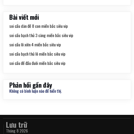
hôm
nay
số
Bài viết mới
đẹp
ăn
soi cầu dàn đề 8 con miền bắc siêu vip
soi cầu bạch thủ 3 càng miền bắc siêu vip
soi cầu lô xiên 4 miền bắc siêu vip
soi cầu bạch thủ lô miền bắc siêu vip
soi cầu đề đầu đuôi miền bắc siêu vip
Phản hồi gần đây
Không có bình luận nào để hiển thị.
Lưu trữ
Tháng 8 2026