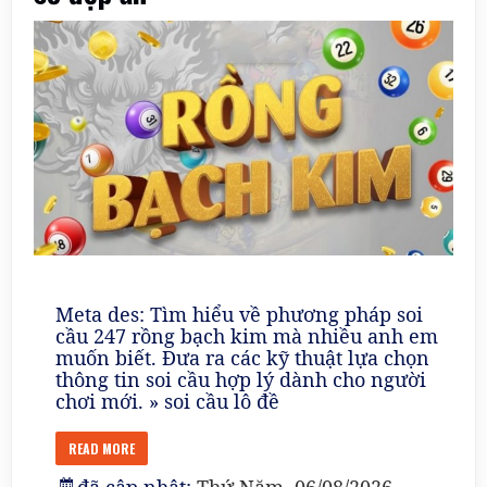
liên
tiếp
Meta des: Tìm hiểu về phương pháp soi
cầu 247 rồng bạch kim mà nhiều anh em
muốn biết. Đưa ra các kỹ thuật lựa chọn
thông tin soi cầu hợp lý dành cho người
chơi mới. » soi cầu lô đề
READ MORE
đã câp nhật:
Thứ Năm, 06/08/2026 -