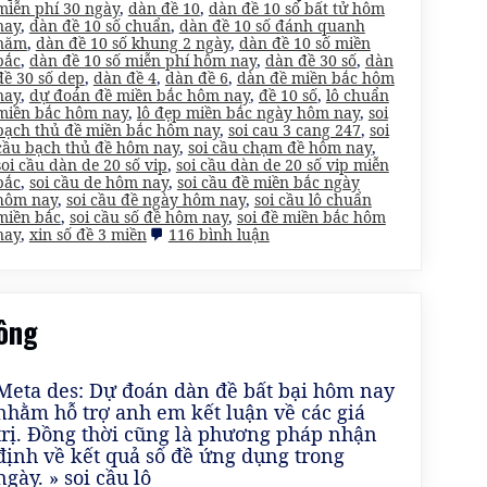
miễn phí 30 ngày
,
dàn đề 10
,
dàn đề 10 số bất tử hôm
nay
,
dàn đề 10 số chuẩn
,
dàn đề 10 số đánh quanh
năm
,
dàn đề 10 số khung 2 ngày
,
dàn đề 10 số miền
bắc
,
dàn đề 10 số miễn phí hôm nay
,
dàn đề 30 số
,
dàn
đề 30 số dep
,
dàn đề 4
,
dàn đề 6
,
dàn đề miền bắc hôm
nay
,
dự đoán đề miền bắc hôm nay
,
đề 10 số
,
lô chuẩn
miền bắc hôm nay
,
lô đẹp miền bắc ngày hôm nay
,
soi
bạch thủ đề miền bắc hôm nay
,
soi cau 3 cang 247
,
soi
cầu bạch thủ đề hôm nay
,
soi cầu chạm đề hôm nay
,
soi cầu dàn de 20 số vip
,
soi cầu dàn de 20 số vip miễn
bắc
,
soi cầu de hôm nay
,
soi cầu đề miền bắc ngày
hôm nay
,
soi cầu đề ngày hôm nay
,
soi cầu lô chuẩn
miền bắc
,
soi cầu số đề hôm nay
,
soi đề miền bắc hôm
ở
nay
,
xin số đề 3 miền
116 bình luận
soi
cầu
dàn
đề
hông
8
con
miền
bắc
Meta des: Dự đoán dàn đề bất bại hôm nay
siêu
vip
nhằm hỗ trợ anh em kết luận về các giá
trị. Đồng thời cũng là phương pháp nhận
định về kết quả số đề ứng dụng trong
ngày. » soi cầu lô