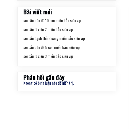
Bài viết mới
soi cầu dàn đề 10 con miền bắc siêu vip
soi cầu lô xiên 2 miền bắc siêu vip
soi cầu bạch thủ 3 càng miền bắc siêu vip
soi cầu dàn đề 8 con miền bắc siêu vip
soi cầu lô xiên 3 miền bắc siêu vip
Phản hồi gần đây
Không có bình luận nào để hiển thị.