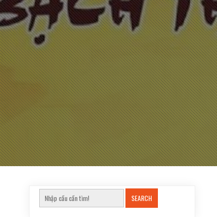
SEARCH