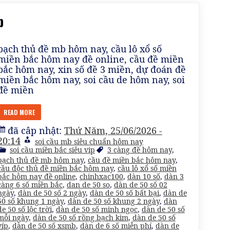
p
bạch thủ đề mb hôm nay, cầu lô xổ số
miền bắc hôm nay đề online, cầu đề miền
bắc hôm nay, xin số đề 3 miền, dự đoán đề
miền bắc hôm nay, soi cầu de hôm nay, soi
đề miền
READ MORE
đã câp nhật:
Thứ Năm, 25/06/2026 -
20:14
soi cầu mb siêu chuẩn hôm nay
soi cầu miền bắc siêu vip
3 càng đề hôm nay
,
bạch thủ đề mb hôm nay
,
cầu đề miền bắc hôm nay
,
cầu độc thủ đề miền bắc hôm nay
,
cầu lô xổ số miền
bắc hôm nay đề online
,
chinhxac100
,
dàn 10 số
,
dàn 3
càng 6 số miền bắc
,
dan de 50 so
,
dàn de 50 số 02
ngày
,
dàn de 50 số 2 ngày
,
dàn de 50 số bất bại
,
dàn de
50 số khung 1 ngày
,
dàn de 50 số khung 2 ngày
,
dàn
de 50 số lộc trời
,
dàn de 50 số minh ngọc
,
dàn de 50 số
mỗi ngày
,
dàn de 50 số rồng bạch kim
,
dàn de 50 số
víp
,
dàn de 50 số xsmb
,
dàn de 6 số miễn phí
,
dàn de