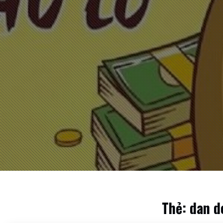
Thẻ:
dan d