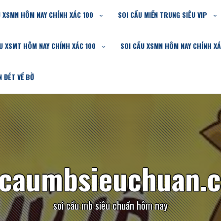
U XSMN HÔM NAY CHÍNH XÁC 100
SOI CẦU MIỀN TRUNG SIÊU VIP
U XSMT HÔM NAY CHÍNH XÁC 100
SOI CẦU XSMN HÔM NAY CHÍNH XÁ
N ĐÉT VỀ BỜ
icaumbsieuchuan.
soi cầu mb siêu chuẩn hôm nay