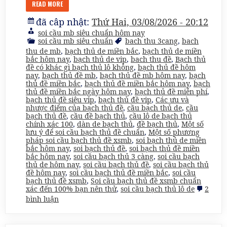
READ MORE
đã câp nhật:
Thứ Hai, 03/08/2026 - 20:12
soi cầu mb siêu chuẩn hôm nay
soi cầu mb siêu chuẩn
bach thu 3cang
,
bach
thu de mb
,
bạch thủ de miền bắc
,
bạch thủ de miền
bắc hôm nay
,
bạch thủ de vip
,
bach thu đề
,
Bạch thủ
đề có khác gì bạch thủ lô không
,
bạch thủ đề hôm
nay
,
bạch thủ đề mb
,
bạch thủ đề mb hôm nay
,
bạch
thủ đề miền bắc
,
bạch thủ đề miền bắc hôm nay
,
bạch
thủ đề miền bắc ngày hôm nay
,
bạch thủ đề miễn phí
,
bạch thủ đề siêu vip
,
bạch thủ đề vip
,
Các ưu và
nhược điểm của bạch thủ đề
,
cầu bạch thủ de
,
cầu
bạch thủ đề
,
cầu đề bạch thủ
,
cầu lô de bạch thủ
chính xác 100
,
dàn de bạch thủ
,
đề bạch thủ
,
Một số
lưu ý để soi cầu bạch thủ đề chuẩn
,
Một số phương
pháp soi cầu bạch thủ đề xsmb
,
soi bạch thủ de miền
bắc hôm nay
,
soi bạch thủ đề
,
soi bạch thủ đề miền
bắc hôm nay
,
soi cầu bạch thủ 3 càng
,
soi cầu bạch
thủ de hôm nay
,
soi cầu bạch thủ đề
,
soi cầu bạch thủ
đề hôm nay
,
soi cầu bạch thủ đề miền bắc
,
soi cầu
bạch thủ đề xsmb
,
Soi cầu bạch thủ đề xsmb chuẩn
xác đến 100% bạn nên thử
,
soi cầu bạch thủ lô de
2
ở
bình luận
soi
cầu
bạch