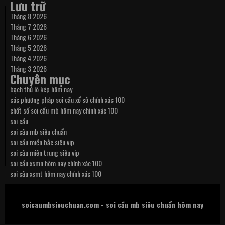
Lưu trữ
Tháng 8 2026
Tháng 7 2026
Tháng 6 2026
Tháng 5 2026
Tháng 4 2026
Tháng 3 2026
Chuyên mục
bạch thủ lô kép hôm nay
các phương pháp soi cầu xổ số chính xác 100
chốt số soi cầu mb hôm nay chính xác 100
soi cầu
soi cầu mb siêu chuẩn
soi cầu miền bắc siêu vip
soi cầu miền trung siêu vip
soi cầu xsmn hôm nay chính xác 100
soi cầu xsmt hôm nay chính xác 100
soicaumbsieuchuan.com - soi cầu mb siêu chuẩn hôm nay