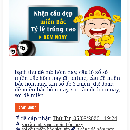
bạch thủ đề mb hôm nay, cầu lô xổ số
miền bắc hôm nay đề online, cầu đề miền
bắc hôm nay, xin số đề 3 miền, dự đoán
đề miền bắc hôm nay, soi cầu de hôm nay,
soi đề miền
READ MORE
đã câp nhật:
Thứ Tư, 05/08/2026 - 19:24
soi cầu mb siêu chuẩn hôm nay
soi cầu miền bắc siêu vip
3 càng đề hôm nay
,