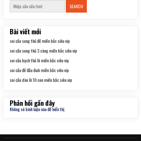
thủ
SEARCH
đề
xsmb
tối
nay
theo
Bài viết mới
là
ăn
soi cầu song thủ đề miền bắc siêu vip
to
soi cầu song thủ 3 càng miền bắc siêu vip
soi cầu bạch thủ lô miền bắc siêu vip
soi cầu đề đầu đuôi miền bắc siêu vip
soi cầu dàn lô 10 con miền bắc siêu vip
Phản hồi gần đây
Không có bình luận nào để hiển thị.