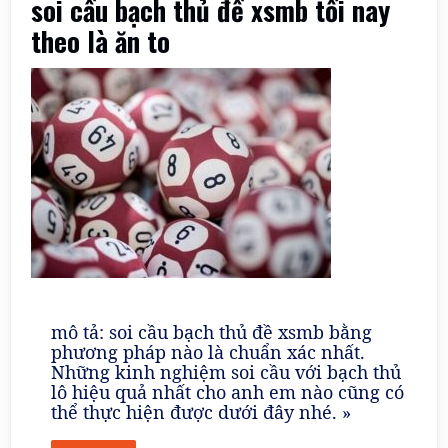
soi cầu bạch thủ đề xsmb tối nay
con
theo là ăn to
miền
bắc
siêu
vip
mô tả: soi cầu bạch thủ đề xsmb bằng
phương pháp nào là chuẩn xác nhất.
Những kinh nghiệm soi cầu với bạch thủ
lô hiệu quả nhất cho anh em nào cũng có
thể thực hiện được dưới đây nhé. »