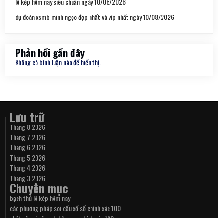
lô kép hôm nay siêu chuẩn ngày 10/08/2026
dự đoán xsmb minh ngọc đẹp nhất và víp nhất ngày 10/08/2026
Phản hồi gần đây
Không có bình luận nào để hiển thị.
Lưu trữ
Tháng 8 2026
Tháng 7 2026
Tháng 6 2026
Tháng 5 2026
Tháng 4 2026
Tháng 3 2026
Chuyên mục
bạch thủ lô kép hôm nay
các phương pháp soi cầu xổ số chính xác 100