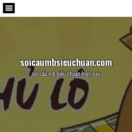
Skip
to
content
soicaumbsieuchuan.com
soi cầu mb siêu chuẩn hôm nay