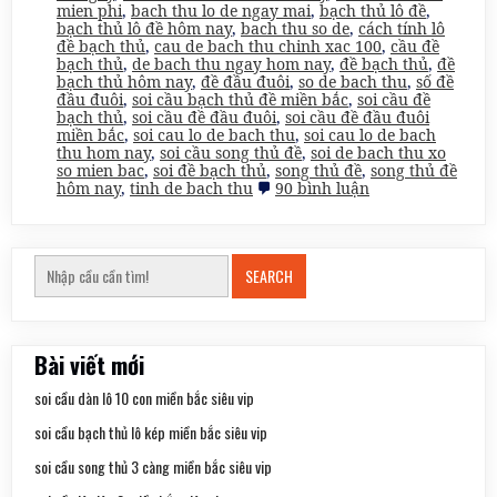
mien phi
,
bach thu lo de ngay mai
,
bạch thủ lô đề
,
bạch thủ lô đề hôm nay
,
bach thu so de
,
cách tính lô
đề bạch thủ
,
cau de bach thu chinh xac 100
,
cầu đề
bạch thủ
,
de bach thu ngay hom nay
,
đề bạch thủ
,
đề
bạch thủ hôm nay
,
đề đầu đuôi
,
so de bach thu
,
số đề
đầu đuôi
,
soi cầu bạch thủ đề miền bắc
,
soi cầu đề
bạch thủ
,
soi cầu đề đầu đuôi
,
soi cầu đề đầu đuôi
miền bắc
,
soi cau lo de bach thu
,
soi cau lo de bach
thu hom nay
,
soi cầu song thủ đề
,
soi de bach thu xo
so mien bac
,
soi đề bạch thủ
,
song thủ đề
,
song thủ đề
ở
hôm nay
,
tinh de bach thu
90 bình luận
soi
cầu
song
thủ
SEARCH
đề
miền
bắc
siêu
vip
Bài viết mới
soi cầu dàn lô 10 con miền bắc siêu vip
soi cầu bạch thủ lô kép miền bắc siêu vip
soi cầu song thủ 3 càng miền bắc siêu vip