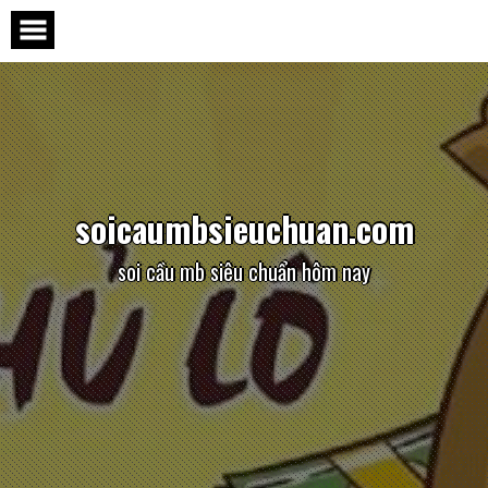
Skip
to
content
soicaumbsieuchuan.com
soi cầu mb siêu chuẩn hôm nay