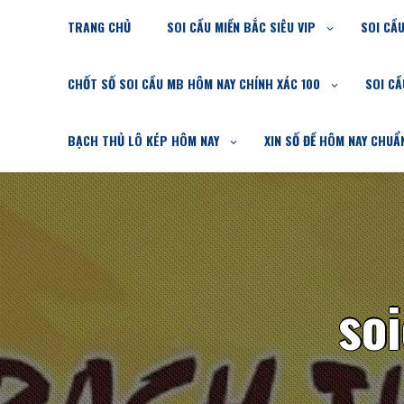
Skip
to
TRANG CHỦ
SOI CẦU MIỀN BẮC SIÊU VIP
SOI CẦ
content
CHỐT SỐ SOI CẦU MB HÔM NAY CHÍNH XÁC 100
SOI CẦ
BẠCH THỦ LÔ KÉP HÔM NAY
XIN SỐ ĐỀ HÔM NAY CHUẨ
so