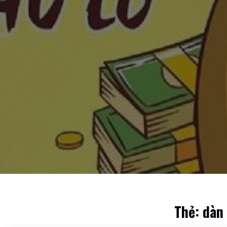
Thẻ:
dàn 