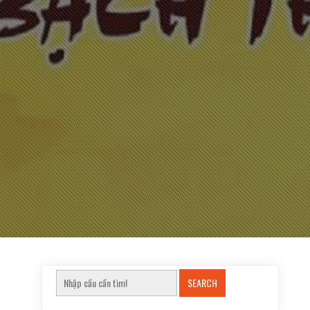
SEARCH