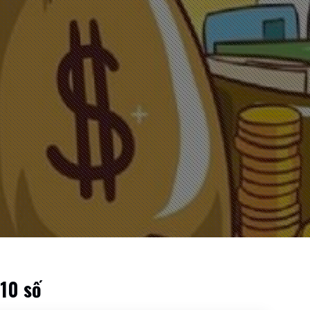
10 số