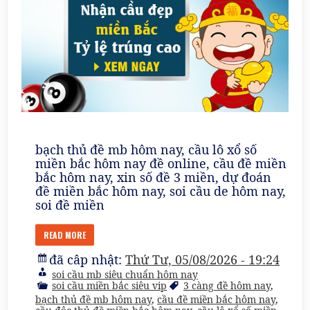
bạch thủ đề mb hôm nay, cầu lô xổ số
miền bắc hôm nay đề online, cầu đề miền
bắc hôm nay, xin số đề 3 miền, dự đoán
đề miền bắc hôm nay, soi cầu de hôm nay,
soi đề miền
READ MORE
đã câp nhật:
Thứ Tư, 05/08/2026 - 19:24
soi cầu mb siêu chuẩn hôm nay
soi cầu miền bắc siêu vip
3 càng đề hôm nay
,
bạch thủ đề mb hôm nay
,
cầu đề miền bắc hôm nay
,