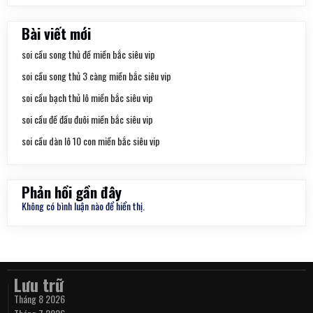
bắc
siêu
Bài viết mới
vip
soi cầu song thủ đề miền bắc siêu vip
soi cầu song thủ 3 càng miền bắc siêu vip
soi cầu bạch thủ lô miền bắc siêu vip
soi cầu đề đầu đuôi miền bắc siêu vip
soi cầu dàn lô 10 con miền bắc siêu vip
Phản hồi gần đây
Không có bình luận nào để hiển thị.
Lưu trữ
Tháng 8 2026