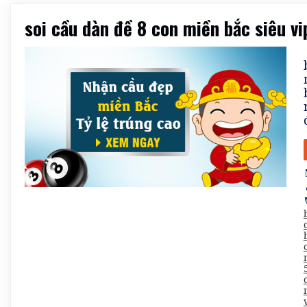
soi cầu dàn đề 8 con miền bắc siêu vi