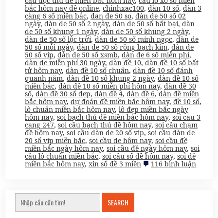
cầu độc thủ đề miền bắc hôm nay
,
cầu lô xổ số miền
bắc hôm nay đề online
,
chinhxac100
,
dàn 10 số
,
dàn 3
càng 6 số miền bắc
,
dan de 50 so
,
dàn de 50 số 02
ngày
,
dàn de 50 số 2 ngày
,
dàn de 50 số bất bại
,
dàn
de 50 số khung 1 ngày
,
dàn de 50 số khung 2 ngày
,
dàn de 50 số lộc trời
,
dàn de 50 số minh ngọc
,
dàn de
50 số mỗi ngày
,
dàn de 50 số rồng bạch kim
,
dàn de
50 số víp
,
dàn de 50 số xsmb
,
dàn de 6 số miễn phí
,
dàn de miễn phí 30 ngày
,
dàn đề 10
,
dàn đề 10 số bất
tử hôm nay
,
dàn đề 10 số chuẩn
,
dàn đề 10 số đánh
quanh năm
,
dàn đề 10 số khung 2 ngày
,
dàn đề 10 số
miền bắc
,
dàn đề 10 số miễn phí hôm nay
,
dàn đề 30
số
,
dàn đề 30 số dep
,
dàn đề 4
,
dàn đề 6
,
dàn đề miền
bắc hôm nay
,
dự đoán đề miền bắc hôm nay
,
đề 10 số
,
lô chuẩn miền bắc hôm nay
,
lô đẹp miền bắc ngày
hôm nay
,
soi bạch thủ đề miền bắc hôm nay
,
soi cau 3
cang 247
,
soi cầu bạch thủ đề hôm nay
,
soi cầu chạm
đề hôm nay
,
soi cầu dàn de 20 số vip
,
soi cầu dàn de
20 số vip miễn bắc
,
soi cầu de hôm nay
,
soi cầu đề
miền bắc ngày hôm nay
,
soi cầu đề ngày hôm nay
,
soi
cầu lô chuẩn miền bắc
,
soi cầu số đề hôm nay
,
soi đề
ở
miền bắc hôm nay
,
xin số đề 3 miền
116 bình luận
soi
cầu
dàn
đề
SEARCH
8
con
miền