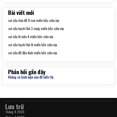
bắc
siêu
Bài viết mới
vip
soi cầu dàn đề 8 con miền bắc siêu vip
soi cầu bạch thủ 3 càng miền bắc siêu vip
soi cầu lô xiên 4 miền bắc siêu vip
soi cầu bạch thủ lô miền bắc siêu vip
soi cầu đề đầu đuôi miền bắc siêu vip
Phản hồi gần đây
Không có bình luận nào để hiển thị.
Lưu trữ
Tháng 8 2026