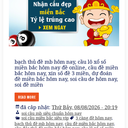
bạch thủ đề mb hôm nay, cầu lô xổ số
miền bắc hôm nay đề online, cầu đề miền
bắc hôm nay, xin số đề 3 miền, dự đoán
đề miền bắc hôm nay, soi cầu de hôm nay,
soi đề miền
READ MORE
đã câp nhật:
Thứ Bảy, 08/08/2026 - 20:19
soi cầu mb siêu chuẩn hôm nay
soi cầu miền bắc siêu vip
3 càng đề hôm nay
,
bạch thủ đề mb hôm nay
,
cầu đề miền bắc hôm nay
,